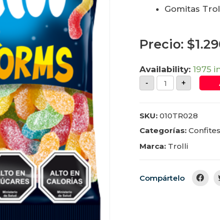
Gomitas Troll
Precio:
$
1.2
Availability:
1975 i
-
+
SKU:
010TR028
Categorías:
Confite
Marca:
Trolli
Compártelo