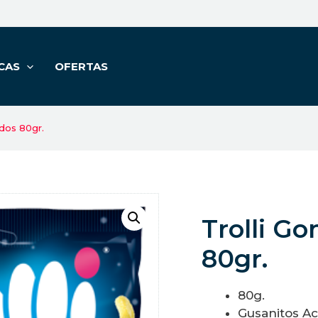
CAS
OFERTAS
idos 80gr.
Trolli G
80gr.
80g.
Gusanitos Ac