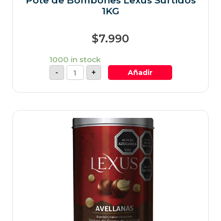
Pote de Bombones Lexus Surtidos
1KG
$
7.990
1000 in stock
-
+
Añadir