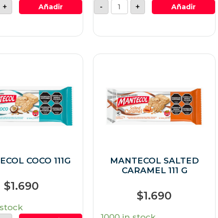
+
-
+
Añadir
Añadir
COL COCO 111G
MANTECOL SALTED
CARAMEL 111 G
$
1.690
$
1.690
 stock
1000 in stock