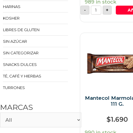
989 in stock
HARINAS
-
+
Añ
KOSHER
LIBRES DE GLUTEN
SIN AZÚCAR
SIN CATEGORIZAR
SNACKS DULCES
TÉ, CAFÉ Y HIERBAS
TURRONES
Mantecol Marmol
111 G.
MARCAS
$
1.690
990 in stock