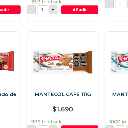
1913 in stock
-
-
+
adir
Añadir
ado de
MANTECOL CAFE 111G
MANTE
$
1.690
996 in stock
1000 in