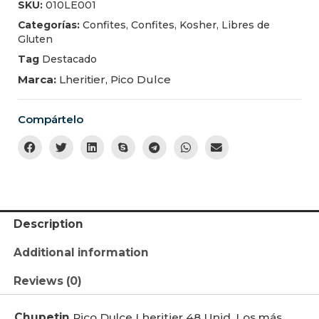
SKU:
010LE001
Categorías:
Confites
,
Confites
,
Kosher
,
Libres de
Gluten
Tag
Destacado
Marca:
Lheritier
,
Pico Dulce
Compártelo
Description
Additional information
Reviews (0)
Chupetin
Pico Dulce Lheritier 48 Unid. Los más