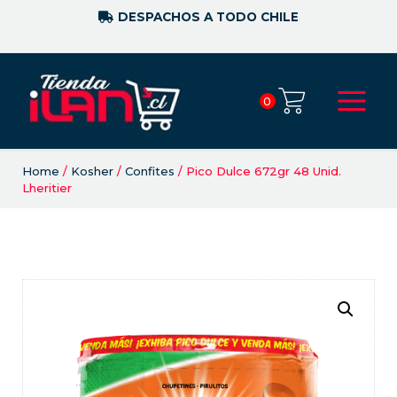
DESPACHOS A TODO CHILE
0
Home
/
Kosher
/
Confites
/ Pico Dulce 672gr 48 Unid.
Lheritier