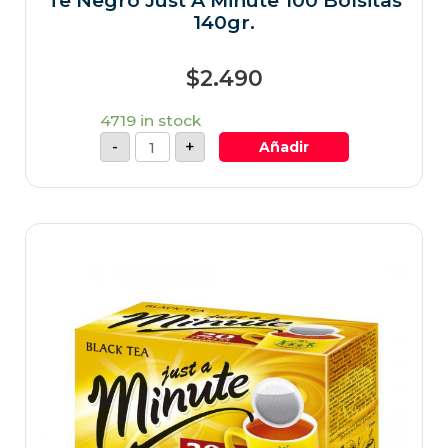
Te Negro Just A Minute 100 Bolsitas
140gr.
$
2.490
4719 in stock
-
+
Añadir