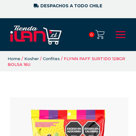
DESPACHOS A TODO CHILE
0
Home
/
Kosher
/
Confites
/ FLYNN PAFF SURTIDO 128GR
BOLSA 16U