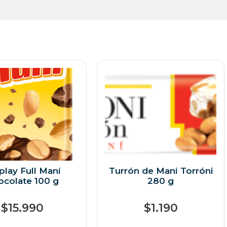
play Full Maní
Turrón de Maní Torróni
ocolate 100 g
280 g
$
15.990
$
1.190