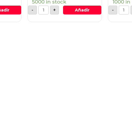
5000 in stock
1000 in
-
+
-
adir
Añadir