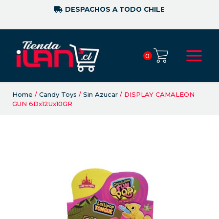
DESPACHOS A TODO CHILE
0
Home
/
Candy Toys
/
Sin Azucar
/ DISPLAY CAMALEON
GUN 6Dx12Ux10GR