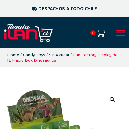
DESPACHOS A TODO CHILE
0
Home
/
Candy Toys
/
Sin Azucar
/ Fun Factory Display de
12 Magic Box Dinosaurios