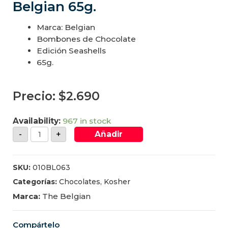
Belgian 65g.
Marca: Belgian
Bombones de Chocolate
Edición Seashells
65g.
Precio:
$
2.690
Availability:
967 in stock
-
+
Añadir
SKU:
010BL063
Categorías:
Chocolates
,
Kosher
Marca:
The Belgian
Compártelo