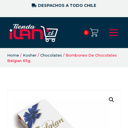
DESPACHOS A TODO CHILE
0
Home
/
Kosher
/
Chocolates
/ Bombones De Chocolates
Belgian 65g.