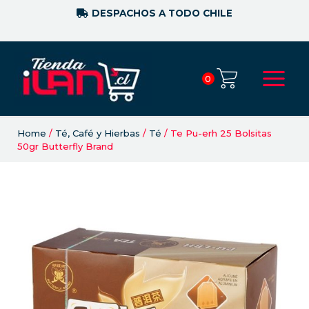
DESPACHOS A TODO CHILE
0
Home
/
Té, Café y Hierbas
/
Té
/ Te Pu-erh 25 Bolsitas
50gr Butterfly Brand