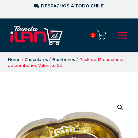
DESPACHOS A TODO CHILE
0
Home
/
Chocolates
/
Bombones
/ Pack de 12 corazones
de bombones Valentte 5U