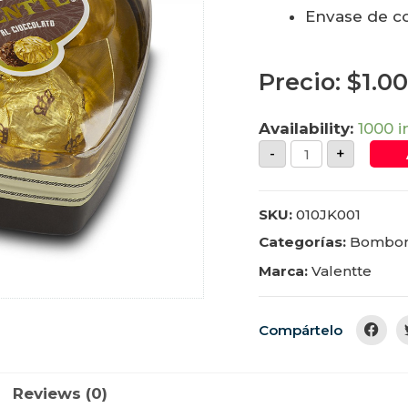
Envase de c
Precio:
$
1.0
Availability:
1000 i
-
+
SKU:
010JK001
Categorías:
Bombo
Marca:
Valentte
Compártelo
Reviews (0)