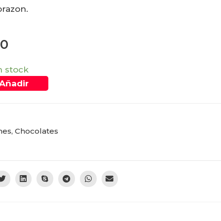
orazon.
00
n stock
Añadir
nes
,
Chocolates