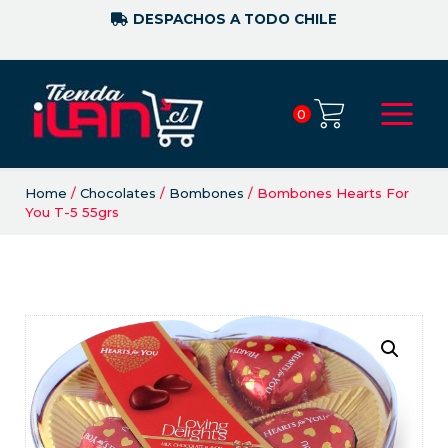
DESPACHOS A TODO CHILE
0
Home
/
Chocolates
/
Bombones
/ Bombones Hearts For
You T-5 55grs