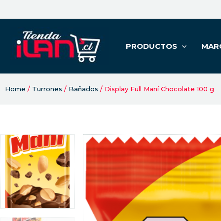
PRODUCTOS
MAR
Home
/
Turrones
/
Bañados
/ Display Full Maní Chocolate 100 g