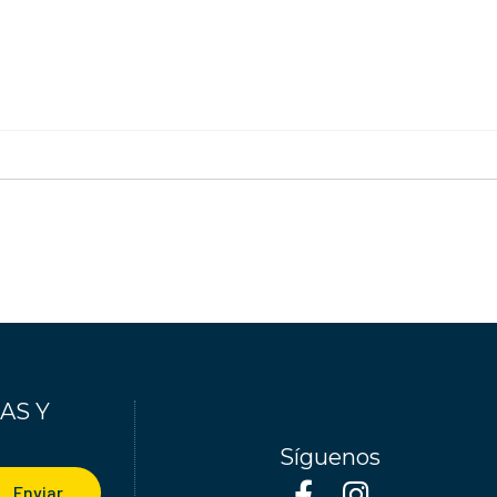
AS Y
Síguenos
Enviar