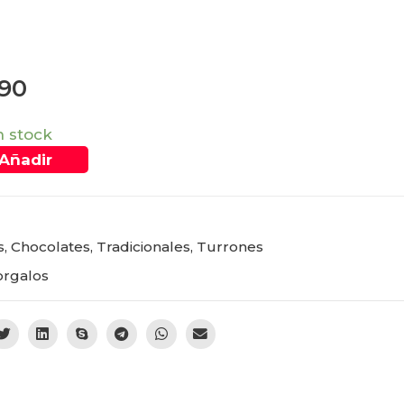
990
n stock
Añadir
s
,
Chocolates
,
Tradicionales
,
Turrones
rgalos