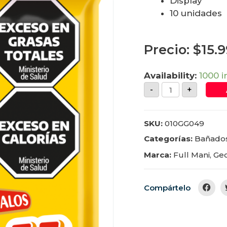
Display
10 unidades
Precio:
$
15.
Availability:
1000 i
-
+
SKU:
010GG049
Categorías:
Bañado
Marca:
Full Mani
,
Geo
Compártelo