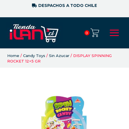
DESPACHOS A TODO CHILE
0
Home
/
Candy Toys
/
Sin Azucar
/ DISPLAY SPINNING
ROCKET 12×5 GR