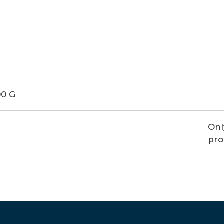
0 G
Onl
pro