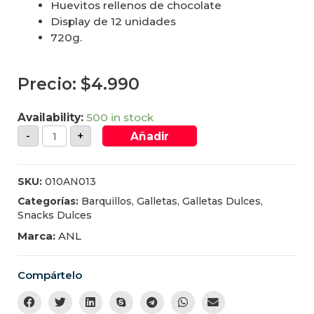
Huevitos rellenos de chocolate
Display de 12 unidades
720g.
Precio:
$
4.990
Availability:
500 in stock
-
+
Añadir
SKU:
010AN013
Categorías:
Barquillos
,
Galletas
,
Galletas Dulces
,
Snacks Dulces
Marca:
ANL
Compártelo