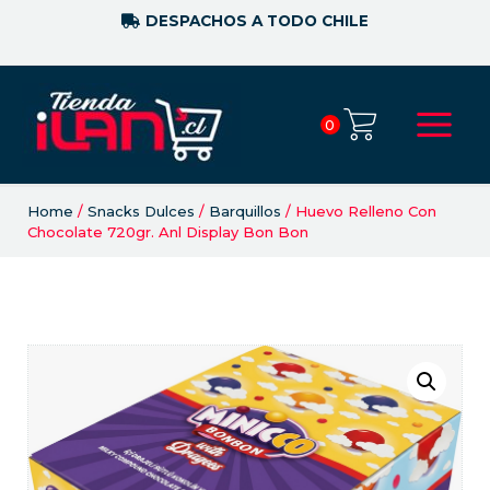
DESPACHOS A TODO CHILE
0
Home
/
Snacks Dulces
/
Barquillos
/ Huevo Relleno Con
Chocolate 720gr. Anl Display Bon Bon