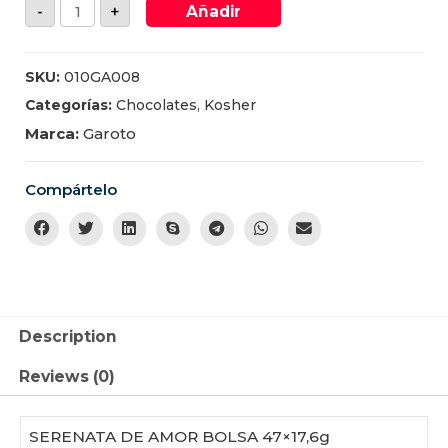
-
+
Añadir
SKU:
010GA008
Categorías:
Chocolates
,
Kosher
Marca:
Garoto
Compártelo
Description
Reviews (0)
SERENATA DE AMOR BOLSA 47×17,6g