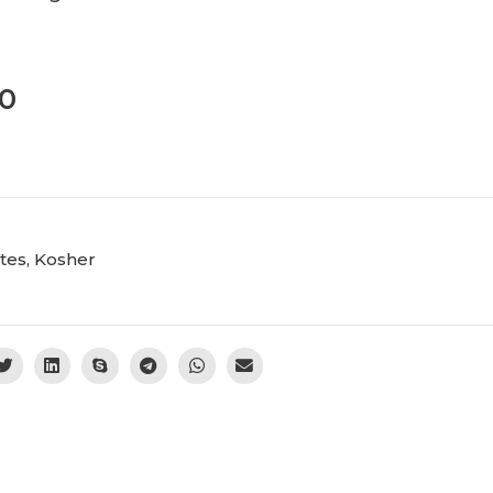
90
tes
,
Kosher