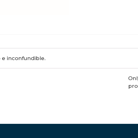
o e inconfundible.
Onl
pro