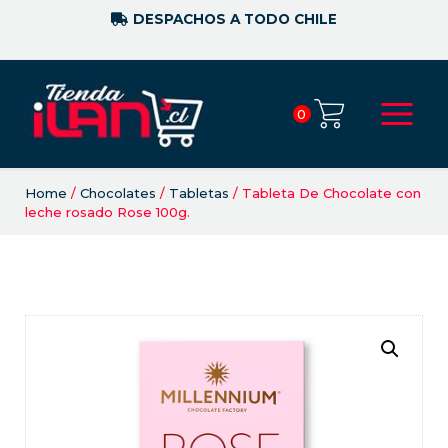
DESPACHOS A TODO CHILE
0
Home
/
Chocolates
/
Tabletas
/ Tableta De Chocolate con
leche rosado Rose 100g.