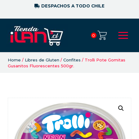
DESPACHOS A TODO CHILE
0
Home
/
Libres de Gluten
/
Confites
/ Trolli Pote Gomitas
Gusanitos Fluorescentes 500gr.