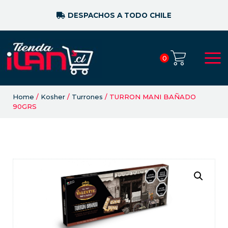
DESPACHOS A TODO CHILE
0
Home
/
Kosher
/
Turrones
/ TURRON MANI BAÑADO
90GRS