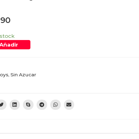
990
 stock
Añadir
oys
,
Sin Azucar