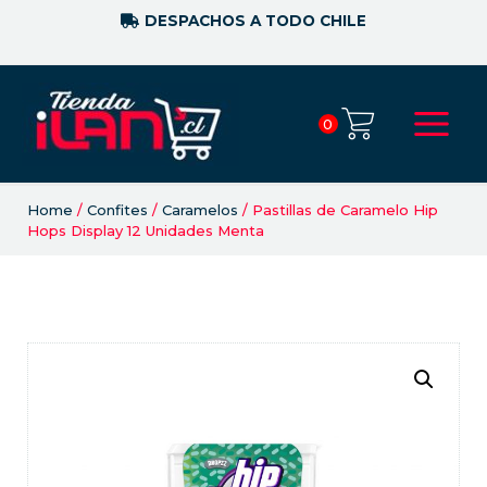
DESPACHOS A TODO CHILE
0
Home
/
Confites
/
Caramelos
/ Pastillas de Caramelo Hip
Hops Display 12 Unidades Menta