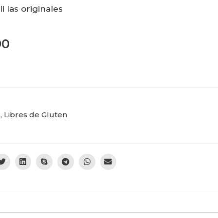
i las originales
90
s
,
Libres de Gluten