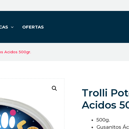
CAS
OFERTAS
os Acidos 500gr.
Trolli P
Acidos 5
500g.
Gusanitos Ác