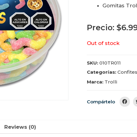
Gomitas Troll
Precio:
$
6.9
Out of stock
SKU:
010TR011
Categorías:
Confite
Marca:
Trolli
Compártelo
Reviews (0)