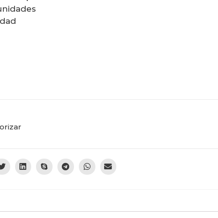
unidades
idad
orizar