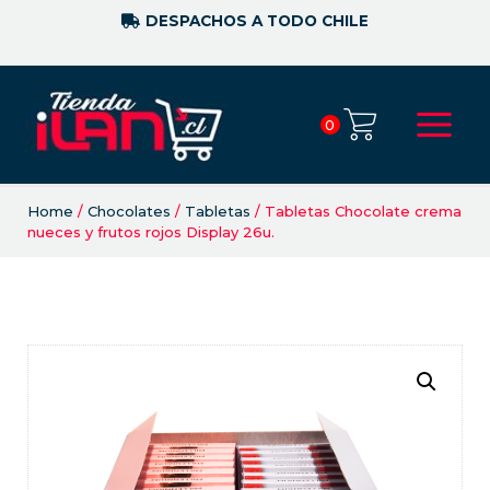
DESPACHOS A TODO CHILE
0
Home
/
Chocolates
/
Tabletas
/ Tabletas Chocolate crema
nueces y frutos rojos Display 26u.