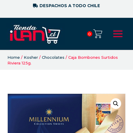
DESPACHOS A TODO CHILE
0
Home
/
Kosher
/
Chocolates
/ Caja Bombones Surtidos
Riviera 125g.